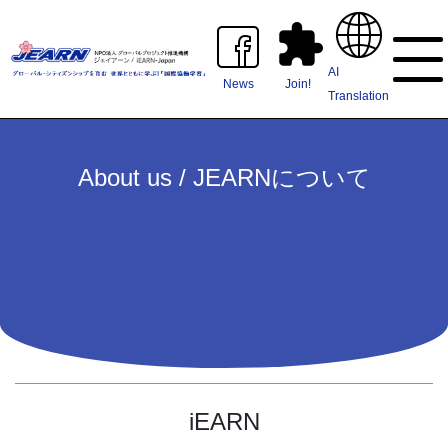
AI
News
Join!
Translation
About us / JEARNについて
iEARN